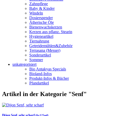
Zahnpflege
Baby & Kinder
Windeln
Dosierspender
Ätherische Öle
Bienenwachskerzen
Kerzen aus pflanz. Stearin
Hygieneartikel
Tiernahrung
Getreidemühlen&Zubehör
Terrasana (Messer)
Sonderartikel
Sommer
unkategorisiert
Bio Antakyas Specials
Bioland-Infos
Produkt-Infos & Bücher
Pfandartikel
Artikel in der Kategorie "Senf"
Dijon Senf, sehr scharf
(6x125ml)