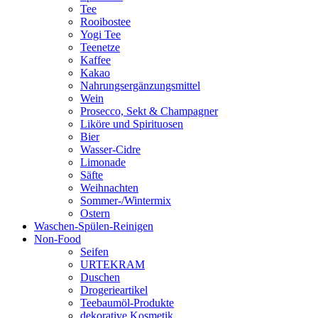
Tee
Rooibostee
Yogi Tee
Teenetze
Kaffee
Kakao
Nahrungsergänzungsmittel
Wein
Prosecco, Sekt & Champagner
Liköre und Spirituosen
Bier
Wasser-Cidre
Limonade
Säfte
Weihnachten
Sommer-/Wintermix
Ostern
Waschen-Spülen-Reinigen
Non-Food
Seifen
URTEKRAM
Duschen
Drogerieartikel
Teebaumöl-Produkte
dekorative Kosmetik