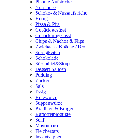
Pikante Aufstriche
Nussmuse
Schoko- & Nussaufstriche
Honig
Pizza & Pita
Gebäck gesüsst
Gebäck ungesüsst
Chips & Nachos & Flips
Zwieback / Knäcke / Brot
Süssigkeiten
Schokolade
Süssmittel&Sirup
Dessert-Saucen
Pudding
Zucker
Salz
Essig
Hefewürze
Suppenwürze
Bratlinge & Burger
Kartoffelprodukte
Senf
Mayonnaise
Fleichersatz
Instantsuppen