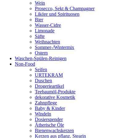
Wein
Prosecco, Sekt & Champagner
Liköre und Spirituosen
Bier
Wasser-Cidre
Limonade
Säfte
Weihnachten
Sommer-/Wintermix
Ostern
Waschen-Spülen-Reinigen
Non-Food
Seifen
URTEKRAM
Duschen
Drogerieartikel
Teebaumöl-Produkte
dekorative Kosmetik
Zahnpflege
Baby & Kinder
Windeln
Dosierspender
Ätherische Öle
Bienenwachskerzen
Kerzen aus pflanz. Stearin