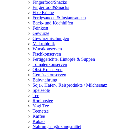
Fingerfood/Snacks
Fingerfood&Snacks
Fixe Küche
Fertigsaucen & Instantsaucen
Back- und Kochhilfen
Feinkost
Gewürze
Gewürzmischungen
Makrobiotik
Wurstkonserven
Fischkonserven
Fertiggerichte, Eintöpfe & Suppen
Tomatenkonserven
Obst-Konserven
Gemüsekonserven
Babynahrung
Soja-, Hafer-, Reisprodukte / Milchersatz
Speiseöle
Tee
Rooibostee
Yogi Tee
Teenetze
Kaffee
Kakao
Nahrungsergänzungsmittel