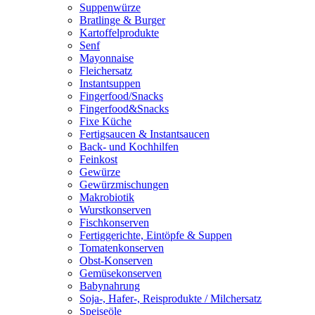
Suppenwürze
Bratlinge & Burger
Kartoffelprodukte
Senf
Mayonnaise
Fleichersatz
Instantsuppen
Fingerfood/Snacks
Fingerfood&Snacks
Fixe Küche
Fertigsaucen & Instantsaucen
Back- und Kochhilfen
Feinkost
Gewürze
Gewürzmischungen
Makrobiotik
Wurstkonserven
Fischkonserven
Fertiggerichte, Eintöpfe & Suppen
Tomatenkonserven
Obst-Konserven
Gemüsekonserven
Babynahrung
Soja-, Hafer-, Reisprodukte / Milchersatz
Speiseöle