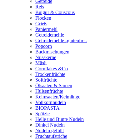
Getreide
Reis
Bulgur & Couscous
Flocken
Grieß
Paniermehl
Getreidemehle
Getreidemehle -glutenfrei-
Popcorn
Backmischungen
Nusskerne
Müsli
Cornflakes &Co
Trockenfrüchte
Softfrüchte
Ölsaaten & Samen
Hülsenfrüchte
Keimsaaten/Keimlinge
Vollkornnudeln
BIOPASTA
Spätzle
Helle und Bunte Nudeln
Dinkel Nudeln
Nudeln gefüllt
Fruchtaufstriche