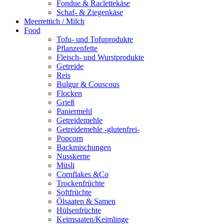
Fondue & Raclettekäse
Schaf- & Ziegenkäse
Meerrettich / Milch
Food
Tofu- und Tofuprodukte
Pflanzenfette
Fleisch- und Wurstprodukte
Getreide
Reis
Bulgur & Couscous
Flocken
Grieß
Paniermehl
Getreidemehle
Getreidemehle -glutenfrei-
Popcorn
Backmischungen
Nusskerne
Müsli
Cornflakes &Co
Trockenfrüchte
Softfrüchte
Ölsaaten & Samen
Hülsenfrüchte
Keimsaaten/Keimlinge