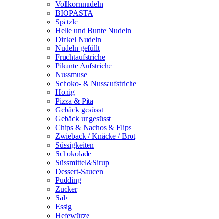
Vollkornnudeln
BIOPASTA
Spätzle
Helle und Bunte Nudeln
Dinkel Nudeln
Nudeln gefüllt
Fruchtaufstriche
Pikante Aufstriche
Nussmuse
Schoko- & Nussaufstriche
Honig
Pizza & Pita
Gebäck gesüsst
Gebäck ungesüsst
Chips & Nachos & Flips
Zwieback / Knäcke / Brot
Süssigkeiten
Schokolade
Süssmittel&Sirup
Dessert-Saucen
Pudding
Zucker
Salz
Essig
Hefewürze