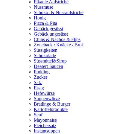
Pikante Aufstriche
Nussmuse
Schoko- & Nussaufstriche
Honig
Pizza & Pita
Gebäck gesüsst
Gebäck ungesüsst
Chips & Nachos & Flips
Zwieback / Knäcke / Brot
Süssigkeiten
Schokolade
Süssmittel&Sirup
Dessert-Saucen
Pudding
Zucker
Salz
Essig
Hefewürze
Suppenwürze
Bratlinge & Burger
Kartoffelprodukte
Senf
Mayonnaise
Fleichersatz
Instantsuppen