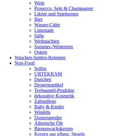
Wein
Prosecco, Sekt & Champagner
Liköre und Spirituosen
Bier
Wasser-Cidre
Limonade
Säfte
Weihnachten
Sommer-/Wintermix
Ostern
Waschen-Spülen-Reinigen
Non-Food
Seifen
URTEKRAM
Duschen
Drogerieartikel
Teebaumöl-Produkte
dekorative Kosmetik
Zahnpflege
Baby & Kinder
Windeln
Dosierspender
Ätherische Öle
Bienenwachskerzen
Kerzen aus pflanz. Stearin