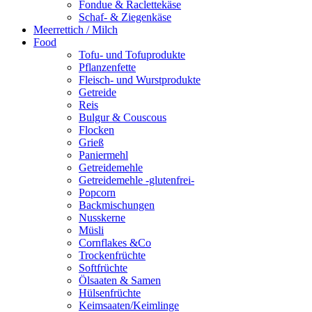
Fondue & Raclettekäse
Schaf- & Ziegenkäse
Meerrettich / Milch
Food
Tofu- und Tofuprodukte
Pflanzenfette
Fleisch- und Wurstprodukte
Getreide
Reis
Bulgur & Couscous
Flocken
Grieß
Paniermehl
Getreidemehle
Getreidemehle -glutenfrei-
Popcorn
Backmischungen
Nusskerne
Müsli
Cornflakes &Co
Trockenfrüchte
Softfrüchte
Ölsaaten & Samen
Hülsenfrüchte
Keimsaaten/Keimlinge