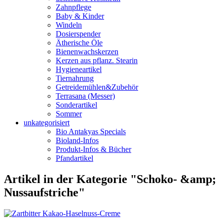
Zahnpflege
Baby & Kinder
Windeln
Dosierspender
Ätherische Öle
Bienenwachskerzen
Kerzen aus pflanz. Stearin
Hygieneartikel
Tiernahrung
Getreidemühlen&Zubehör
Terrasana (Messer)
Sonderartikel
Sommer
unkategorisiert
Bio Antakyas Specials
Bioland-Infos
Produkt-Infos & Bücher
Pfandartikel
Artikel in der Kategorie "Schoko- &amp;
Nussaufstriche"