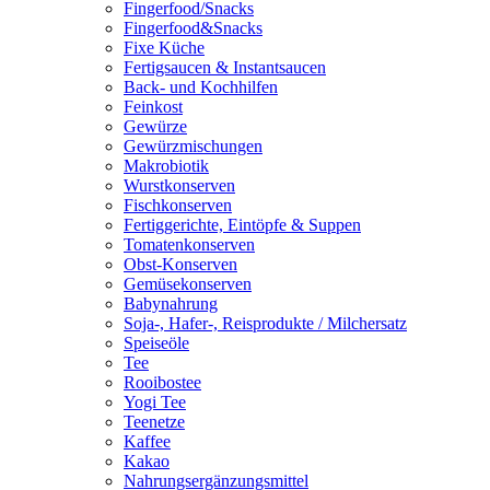
Fingerfood/Snacks
Fingerfood&Snacks
Fixe Küche
Fertigsaucen & Instantsaucen
Back- und Kochhilfen
Feinkost
Gewürze
Gewürzmischungen
Makrobiotik
Wurstkonserven
Fischkonserven
Fertiggerichte, Eintöpfe & Suppen
Tomatenkonserven
Obst-Konserven
Gemüsekonserven
Babynahrung
Soja-, Hafer-, Reisprodukte / Milchersatz
Speiseöle
Tee
Rooibostee
Yogi Tee
Teenetze
Kaffee
Kakao
Nahrungsergänzungsmittel