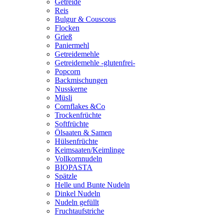
Getreide
Reis
Bulgur & Couscous
Flocken
Grieß
Paniermehl
Getreidemehle
Getreidemehle -glutenfrei-
Popcorn
Backmischungen
Nusskerne
Müsli
Cornflakes &Co
Trockenfrüchte
Softfrüchte
Ölsaaten & Samen
Hülsenfrüchte
Keimsaaten/Keimlinge
Vollkornnudeln
BIOPASTA
Spätzle
Helle und Bunte Nudeln
Dinkel Nudeln
Nudeln gefüllt
Fruchtaufstriche