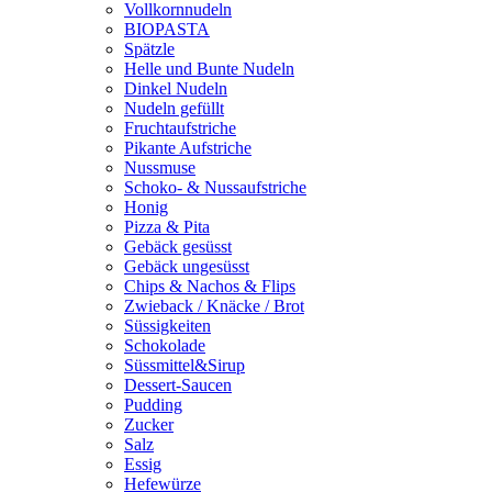
Vollkornnudeln
BIOPASTA
Spätzle
Helle und Bunte Nudeln
Dinkel Nudeln
Nudeln gefüllt
Fruchtaufstriche
Pikante Aufstriche
Nussmuse
Schoko- & Nussaufstriche
Honig
Pizza & Pita
Gebäck gesüsst
Gebäck ungesüsst
Chips & Nachos & Flips
Zwieback / Knäcke / Brot
Süssigkeiten
Schokolade
Süssmittel&Sirup
Dessert-Saucen
Pudding
Zucker
Salz
Essig
Hefewürze