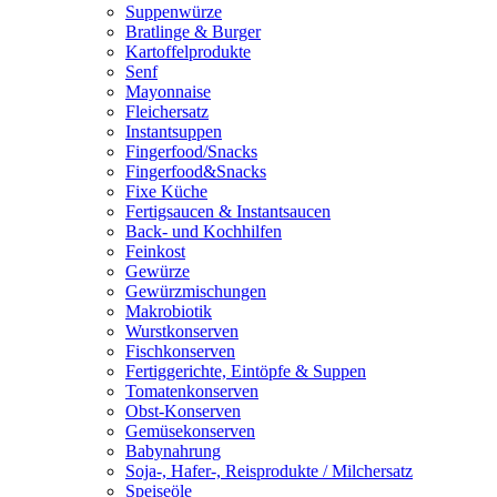
Suppenwürze
Bratlinge & Burger
Kartoffelprodukte
Senf
Mayonnaise
Fleichersatz
Instantsuppen
Fingerfood/Snacks
Fingerfood&Snacks
Fixe Küche
Fertigsaucen & Instantsaucen
Back- und Kochhilfen
Feinkost
Gewürze
Gewürzmischungen
Makrobiotik
Wurstkonserven
Fischkonserven
Fertiggerichte, Eintöpfe & Suppen
Tomatenkonserven
Obst-Konserven
Gemüsekonserven
Babynahrung
Soja-, Hafer-, Reisprodukte / Milchersatz
Speiseöle