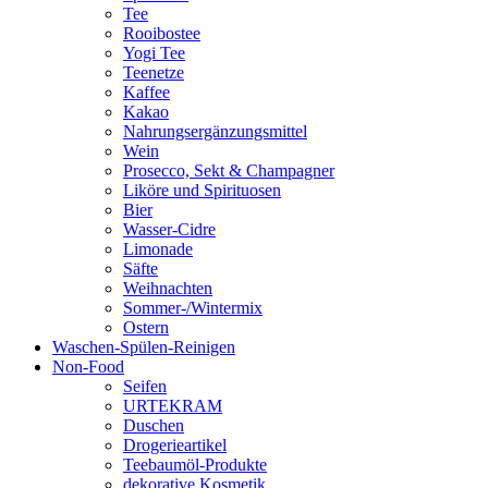
Tee
Rooibostee
Yogi Tee
Teenetze
Kaffee
Kakao
Nahrungsergänzungsmittel
Wein
Prosecco, Sekt & Champagner
Liköre und Spirituosen
Bier
Wasser-Cidre
Limonade
Säfte
Weihnachten
Sommer-/Wintermix
Ostern
Waschen-Spülen-Reinigen
Non-Food
Seifen
URTEKRAM
Duschen
Drogerieartikel
Teebaumöl-Produkte
dekorative Kosmetik