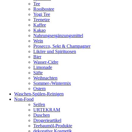
Tee
Rooibostee
Yogi Tee
Teenetze
Kaffee
Kakao
Nahrungsergänzungsmittel
Wein
Prosecco, Sekt & Champagner
Liköre und Spirituosen
Bier
Wasser-Cidre
Limonade
Säfte
Weihnachten
Sommer-/Wintermix
Ostern
Waschen-Spülen-Reinigen
Non-Food
Seifen
URTEKRAM
Duschen
Drogerieartikel
Teebaumöl-Produkte
dekorative Kosmetik