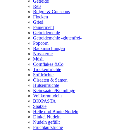
Getreide
Reis
Bulgur & Couscous
Flocken
Grieß
Paniermehl
Getreidemehle
Getreidemehle -glutenfrei-
Popcorn
Backmischungen
Nusskerne
Müsli
Cornflakes &Co
Trockenfrüchte
Softfrüchte
Ölsaaten & Samen
Hülsenfrüchte
Keimsaaten/Keimlinge
Vollkornnudeln
BIOPASTA
Spätzle
Helle und Bunte Nudeln
Dinkel Nudeln
Nudeln gefüllt
Fruchtaufstriche