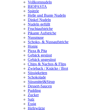
Vollkornnudeln
BIOPASTA
Spätzle
Helle und Bunte Nudeln
Dinkel Nudeln
Nudeln gefüllt
Fruchtaufstriche
Pikante Aufstriche
Nussmuse
Schoko- & Nussaufstriche
Honig
Pizza & Pita
Gebäck gesüsst
Gebäck ungesüsst
Chips & Nachos & Flips
Zwieback / Knäcke / Brot
Süssigkeiten
Schokolade
Süssmittel&Sirup
Dessert-Saucen
Pudding
Zucker
Salz
Essig
Hefewürze