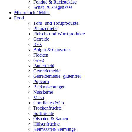
Fondue & Raclettekäse
Schaf- & Ziegenkäse
Meerrettich / Milch
Food
Tofu- und Tofuprodukte
Pflanzenfette
Fleisch- und Wurstprodukte
Getreide
Reis
Bulgur & Couscous
Flocken
Grieß
Paniermehl
Getreidemehle
Getreidemehle -glutenfrei-
Popcorn
Backmischungen
Nusskerne
Müsli
Cornflakes &Co
Trockenfrüchte
Softfrüchte
Ölsaaten & Samen
Hülsenfrüchte
Keimsaaten/Keimlinge