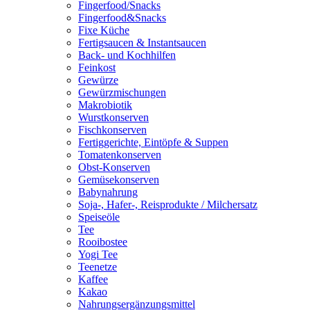
Fingerfood/Snacks
Fingerfood&Snacks
Fixe Küche
Fertigsaucen & Instantsaucen
Back- und Kochhilfen
Feinkost
Gewürze
Gewürzmischungen
Makrobiotik
Wurstkonserven
Fischkonserven
Fertiggerichte, Eintöpfe & Suppen
Tomatenkonserven
Obst-Konserven
Gemüsekonserven
Babynahrung
Soja-, Hafer-, Reisprodukte / Milchersatz
Speiseöle
Tee
Rooibostee
Yogi Tee
Teenetze
Kaffee
Kakao
Nahrungsergänzungsmittel