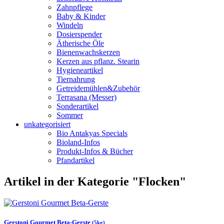
Zahnpflege
Baby & Kinder
Windeln
Dosierspender
Ätherische Öle
Bienenwachskerzen
Kerzen aus pflanz. Stearin
Hygieneartikel
Tiernahrung
Getreidemühlen&Zubehör
Terrasana (Messer)
Sonderartikel
Sommer
unkategorisiert
Bio Antakyas Specials
Bioland-Infos
Produkt-Infos & Bücher
Pfandartikel
Artikel in der Kategorie "Flocken"
Gerstoni Gourmet Beta-Gerste
(5kg)