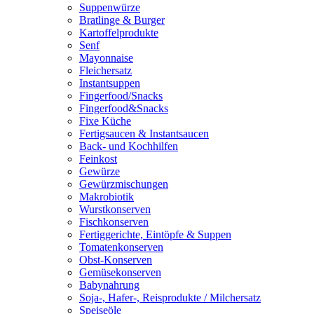
Suppenwürze
Bratlinge & Burger
Kartoffelprodukte
Senf
Mayonnaise
Fleichersatz
Instantsuppen
Fingerfood/Snacks
Fingerfood&Snacks
Fixe Küche
Fertigsaucen & Instantsaucen
Back- und Kochhilfen
Feinkost
Gewürze
Gewürzmischungen
Makrobiotik
Wurstkonserven
Fischkonserven
Fertiggerichte, Eintöpfe & Suppen
Tomatenkonserven
Obst-Konserven
Gemüsekonserven
Babynahrung
Soja-, Hafer-, Reisprodukte / Milchersatz
Speiseöle