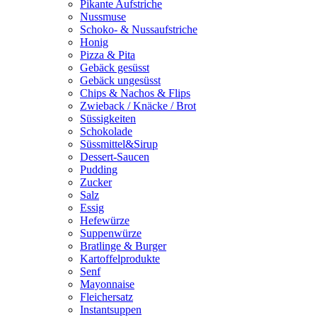
Pikante Aufstriche
Nussmuse
Schoko- & Nussaufstriche
Honig
Pizza & Pita
Gebäck gesüsst
Gebäck ungesüsst
Chips & Nachos & Flips
Zwieback / Knäcke / Brot
Süssigkeiten
Schokolade
Süssmittel&Sirup
Dessert-Saucen
Pudding
Zucker
Salz
Essig
Hefewürze
Suppenwürze
Bratlinge & Burger
Kartoffelprodukte
Senf
Mayonnaise
Fleichersatz
Instantsuppen