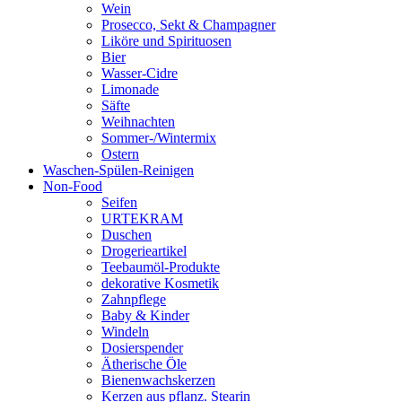
Wein
Prosecco, Sekt & Champagner
Liköre und Spirituosen
Bier
Wasser-Cidre
Limonade
Säfte
Weihnachten
Sommer-/Wintermix
Ostern
Waschen-Spülen-Reinigen
Non-Food
Seifen
URTEKRAM
Duschen
Drogerieartikel
Teebaumöl-Produkte
dekorative Kosmetik
Zahnpflege
Baby & Kinder
Windeln
Dosierspender
Ätherische Öle
Bienenwachskerzen
Kerzen aus pflanz. Stearin